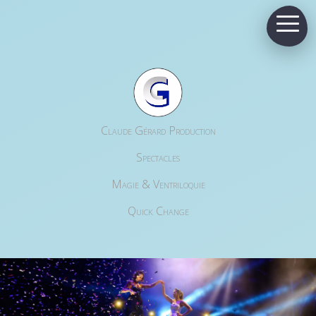
Claude Gérard Production
Spectacles
Magie & Ventriloquie
Quick Change