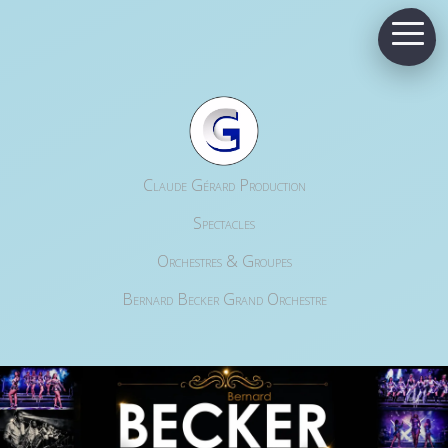
Claude Gérard Production
Spectacles
Orchestres & Groupes
Bernard Becker Grand Orchestre