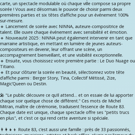
carte, un spectacle modulable où chaque ville compose sa propre
soirée ! Vous avez désormais le pouvoir de choisir parmi deux
premières parties et six têtes d’affiche pour un événement 100%
sur-mesure.
🔹 Lancement de soirée avec NINNA, auteure-compositrice de
talent. Elle ouvre chaque événement avec sensibilité et émotion.
🔹 Nouveauté 2025 : NINNA peut également intervenir en tant que
marraine artistique, en mettant en lumière de jeunes auteurs-
compositeurs en devenir, leur offrant une scène, un
accompagnement bienveillant, et une visibilité exceptionnelle.
🔹 Ensuite, vous choisissez votre première partie : Le Duo Nuage ou
Titiano.
🔹 Et pour clôturer la soirée en beauté, sélectionnez votre tête
d’affiche parmi : Berger Story, Tina, Collectif Métissé, Zize,
Magic’Queen ou Destin.
🎤 "Le public découvre ce qu’il attend… et on essaie de lui apporter
chaque soir quelque chose de différent." Ces mots de Michel
Mitran, maître de cérémonie, traduisent l’essence de Route 83.
Chaque date est unique, chaque spectacle offre ses "petits trucs
en plus", et c’est ce qui rend cette aventure si spéciale.
👨‍👩‍👧‍👦 Route 83, c’est aussi une famille : près de 33 passionnés,