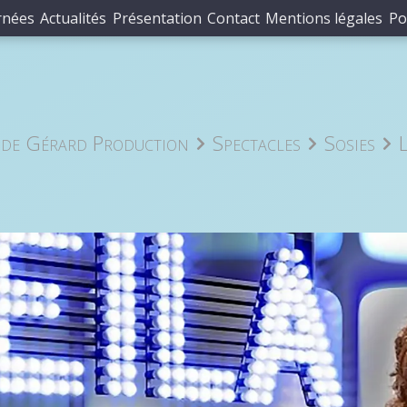
rnées
Actualités
Présentation
Contact
Mentions légales
Po
de Gérard Production
Spectacles
Sosies
L