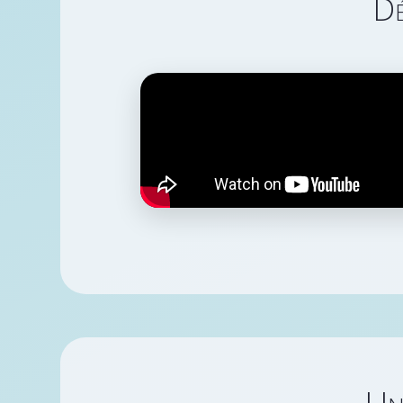
Dé
Un