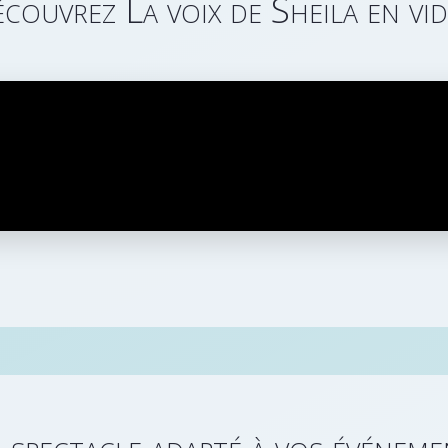
couvrez La voix de Sheila en vi
 spectacle adapté à vos événeme