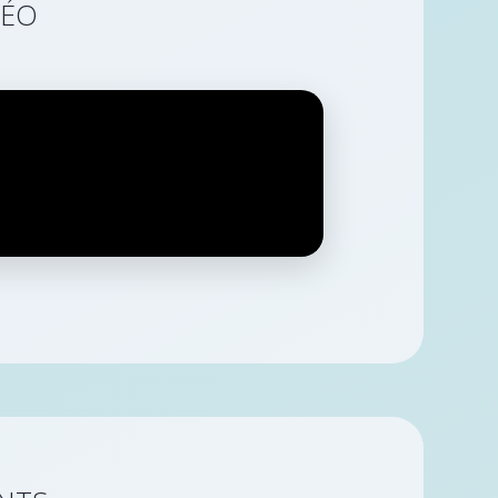
déo
nts