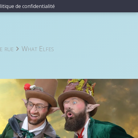
litique de confidentialité
e rue
What Elfes