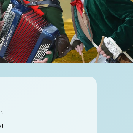
on
 !