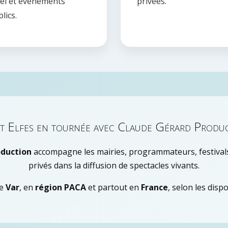
ël et événements
privées.
lics.
 Elfes en tournée avec Claude Gérard Produ
oduction
accompagne les mairies, programmateurs, festivals
privés dans la diffusion de spectacles vivants.
le
Var
, en
région PACA
et partout en
France
, selon les disp