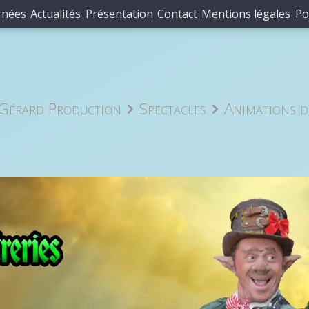
rnées
Actualités
Présentation
Contact
Mentions légales
Po
Gérard Production
Spectacles
Animations d